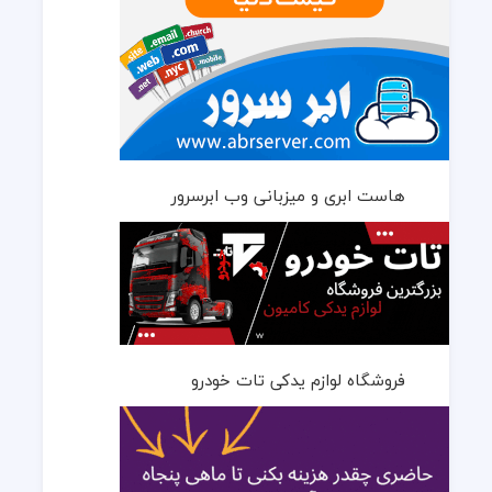
هاست ابری و میزبانی وب ابرسرور
فروشگاه لوازم یدکی تات خودرو