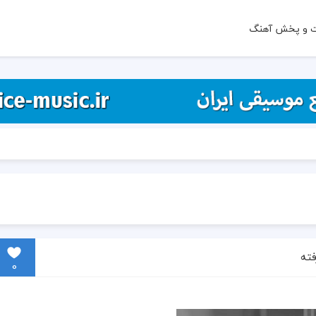
ت و پخش آهنگ
فته
0