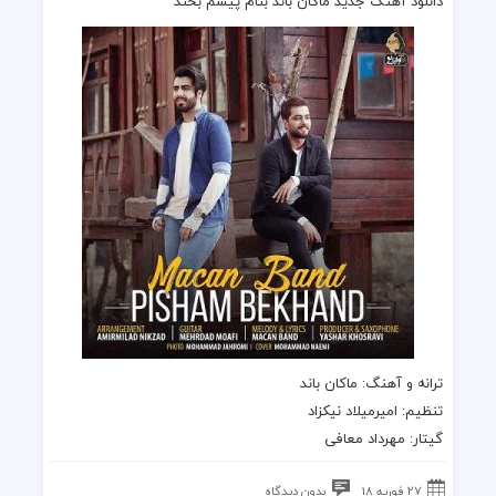
دانلود آهنگ جدید ماکان باند بنام پیشم بخند
ترانه
و
آهنگ
:
ماکان باند
تنظیم: امیرمیلاد نیکزاد
گیتار: مهرداد معافی
27 فوریه 18
بدون دیدگاه