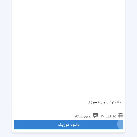
تنظیم :
زانیار خسروی
15 اکتبر 17
بدون دیدگاه
دانلود موزیک