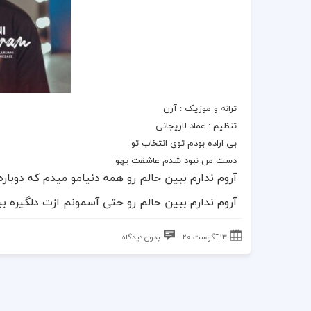
ترانه
و
موزیک
: آرن
تنظیم : عماد لاریجانی
بی اراده بودم توی انتخاب تو
دست من نبود شدم عاشقت یهو
آروم ندارم ببین حالم رو همه دنیامو میدم که دوباره
آروم ندارم ببین حالم رو حتی آسمونم ازت دلگیره 
13 آگوست 20
بدون دیدگاه