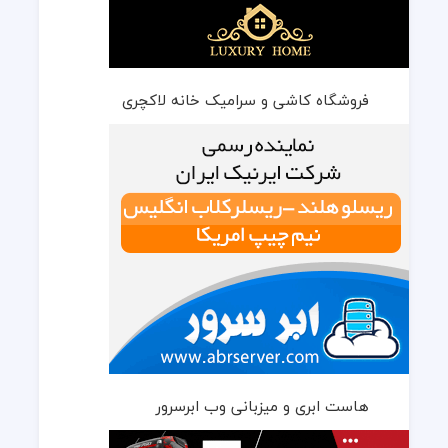
فروشگاه کاشی و سرامیک خانه لاکچری
هاست ابری و میزبانی وب ابرسرور