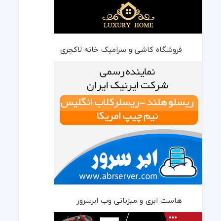
فروشگاه کاشی و سرامیک خانه لاکچری
هاست ابری و میزبانی وب ابرسرور