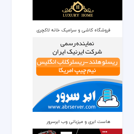
فروشگاه کاشی و سرامیک خانه لاکچری
هاست ابری و میزبانی وب ابرسرور