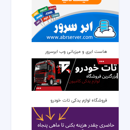
هاست ابری و میزبانی وب ابرسرور
فروشگاه لوازم یدکی تات خودرو