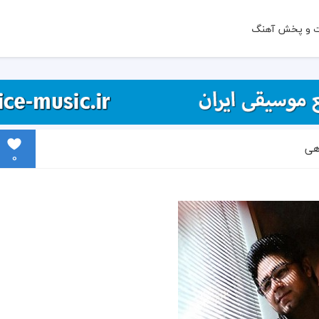
ت و پخش آهنگ
هی
0