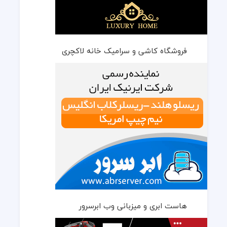
فروشگاه کاشی و سرامیک خانه لاکچری
هاست ابری و میزبانی وب ابرسرور