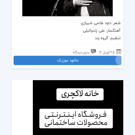
شعر: داود غلامى شیرازی
آهنگساز: على زندوکیلى
تنظیم: گروه زند
25 آوریل 16
بدون دیدگاه
دانلود موزیک