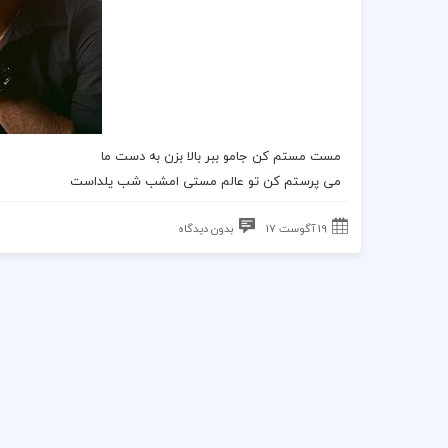
مست مستم کن جامو ببر بالا بزن به دست ما
می پرستم کن تو عالم مستی امشب شب یلداست
19 آگوست 17
بدون دیدگاه