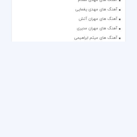
آهنگ های مهدی یغمایی
آهنگ های مهران آتش
آهنگ های مهران مدیری
آهنگ های میثم ابراهیمی
آهنگ های همایون شجریان
آهنگ های یاس
تک آهنگ های ایرانی
دکلمه های منتخب
گلچین مداحی
گلچین مولودی
کلیه حقوق مادی و معنوی این وب سایت برای رسانه نایس موزیک