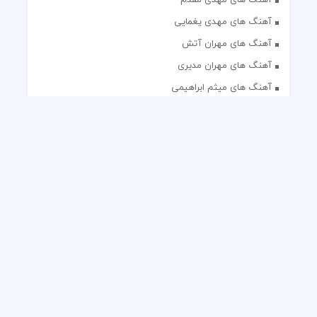
آهنگ های مهدی یغمایی
آهنگ های مهران آتش
آهنگ های مهران مدیری
آهنگ های میثم ابراهیمی
آهنگ های همایون شجریان
آهنگ های یاس
تک آهنگ های ایرانی
دکلمه های منتخب
گلچین مداحی
گلچین مولودی
کلیه حقوق مادی و معنوی این وب سایت برای رسانه نایس موزیک