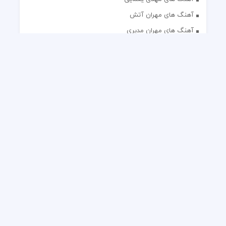
آهنگ های مهران آتش
آهنگ های مهران مدیری
آهنگ های میثم ابراهیمی
آهنگ های همایون شجریان
آهنگ های یاس
تک آهنگ های ایرانی
دکلمه های منتخب
گلچین مداحی
گلچین مولودی
کلیه حقوق مادی و معنوی این وب سایت برای رسانه نایس موزیک
محفوظ است.