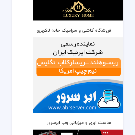
فروشگاه کاشی و سرامیک خانه لاکچری
هاست ابری و میزبانی وب ابرسرور