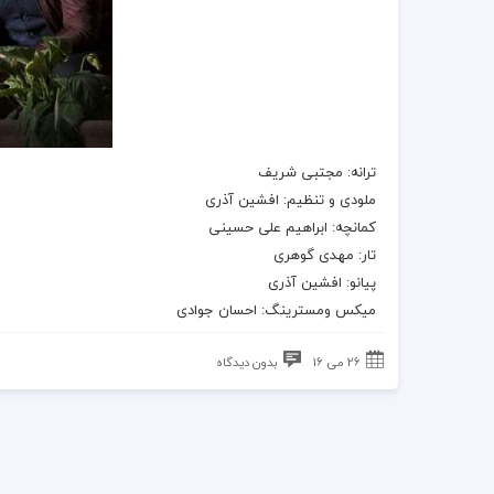
ترانه: مجتبی شریف
ملودی و تنظیم: افشین آذری
کمانچه: ابراهیم علی حسینی
تار: مهدی گوهری
پیانو: افشین آذری
میکس ومسترینگ: احسان جوادی
26 می 16
بدون دیدگاه