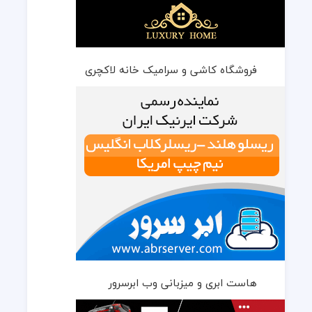
فروشگاه کاشی و سرامیک خانه لاکچری
هاست ابری و میزبانی وب ابرسرور