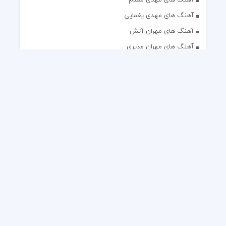
آهنگ های مهدی یغمایی
آهنگ های مهران آتش
آهنگ های مهران مدیری
آهنگ های میثم ابراهیمی
آهنگ های همایون شجریان
آهنگ های یاس
تک آهنگ های ایرانی
دکلمه های منتخب
گلچین مداحی
گلچین مولودی
کلیه حقوق مادی و معنوی این وب سایت برای رسانه نایس موزیک