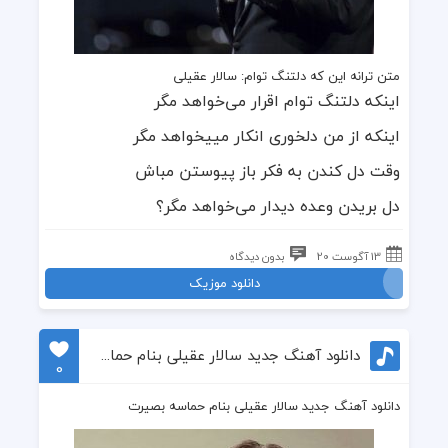
متن ترانه این که دلتنگ توام:
سالار عقیلی
اینکه ﺩﻟﺘﻨﮓ ﺗﻮﺍﻡ ﺍﻗﺮﺍﺭ ﻣﯽﺧﻮﺍﻫﺪ ﻣﮕﺮ
اینکه ﺍﺯ ﻣﻦ ﺩﻟﺨﻮﺭﯼ ﺍﻧﻜﺎﺭ ﻣﯿﯿﺨﻮﺍﻫﺪ ﻣﮕﺮ
ﻭﻗﺖ ﺩﻝ ﻛﻨﺪﻥ ﺑﻪ ﻓﻜﺮ ﺑﺎﺯ ﭘﯿﻮﺳﺘﻦ ﻣﺒﺎﺵ
ﺩﻝ ﺑﺮﯾﺪﻥ ﻭﻋﺪﻩ ﺩﯾﺪﺍﺭ ﻣﯽﺧﻮﺍﻫﺪ ﻣﮕﺮ؟
13 آگوست 20
بدون دیدگاه
دانلود موزیک
دانلود آهنگ جدید سالار عقیلی بنام حماسه بصیرت
0
دانلود آهنگ جدید سالار عقیلی بنام حماسه بصیرت