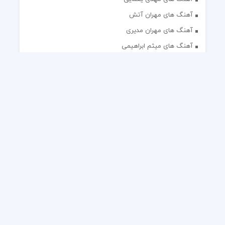
آهنگ های مهران آتش
آهنگ های مهران مدیری
آهنگ های میثم ابراهیمی
آهنگ های همایون شجریان
آهنگ های یاس
تک آهنگ های ایرانی
دکلمه های منتخب
گلچین مداحی
گلچین مولودی
کلیه حقوق مادی و معنوی این وب سایت برای رسانه نایس موزیک
محفوظ است.