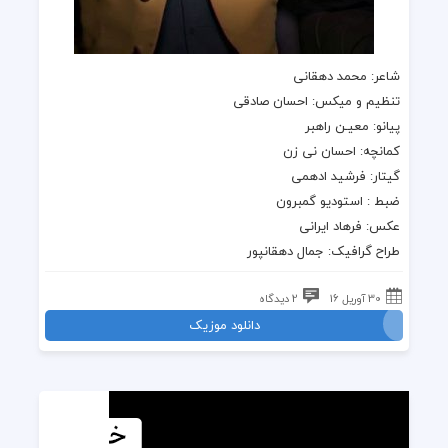
شاعر: محمد دهقانی
تنظیم و میکس: احسان صادقی
پیانو: معیـن راهبر
کمانچه: احسان نی زن
گیتار: فرشید ادهمی
ضبط : استودیو گمبرون
عکس: فرهاد ایرانی
طراح گرافیک: جمال دهقانپور
30 آوریل 16
2 دیدگاه
دانلود موزیک