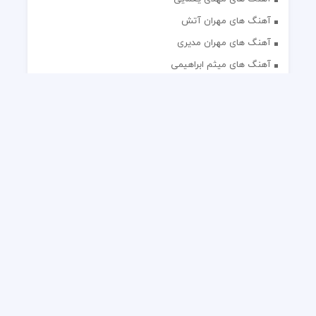
آهنگ های مهران آتش
آهنگ های مهران مدیری
آهنگ های میثم ابراهیمی
آهنگ های همایون شجریان
آهنگ های یاس
تک آهنگ های ایرانی
دکلمه های منتخب
گلچین مداحی
گلچین مولودی
کلیه حقوق مادی و معنوی این وب سایت برای رسانه نایس موزیک
محفوظ است.