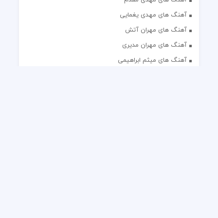
آهنگ های مهدی یغمایی
آهنگ های مهران آتش
آهنگ های مهران مدیری
آهنگ های میثم ابراهیمی
آهنگ های همایون شجریان
آهنگ های یاس
تک آهنگ های ایرانی
دکلمه های منتخب
گلچین مداحی
گلچین مولودی
کلیه حقوق مادی و معنوی این وب سایت برای رسانه نایس موزیک