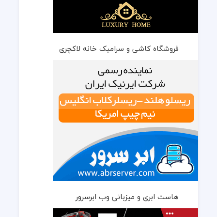
فروشگاه کاشی و سرامیک خانه لاکچری
هاست ابری و میزبانی وب ابرسرور