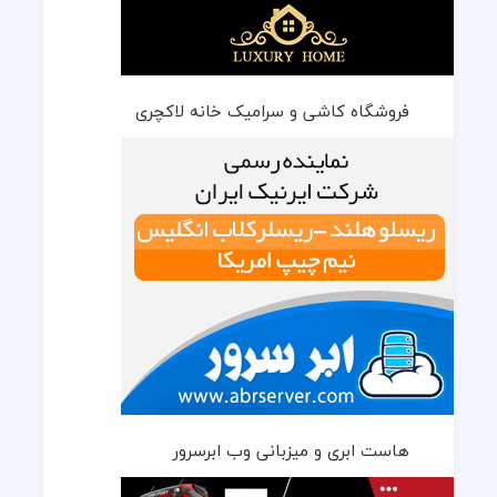
فروشگاه کاشی و سرامیک خانه لاکچری
هاست ابری و میزبانی وب ابرسرور