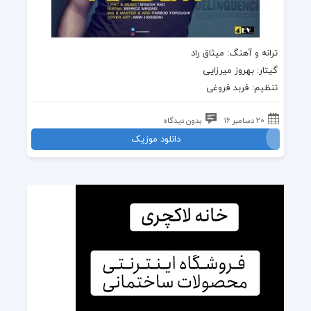
ترانه
و
آهنگ
: میثاق راد
گیتار
: بهروز میرزایی
تنظیم: فربد فروغی
20 دسامبر 16
بدون دیدگاه
دانلود موزیک