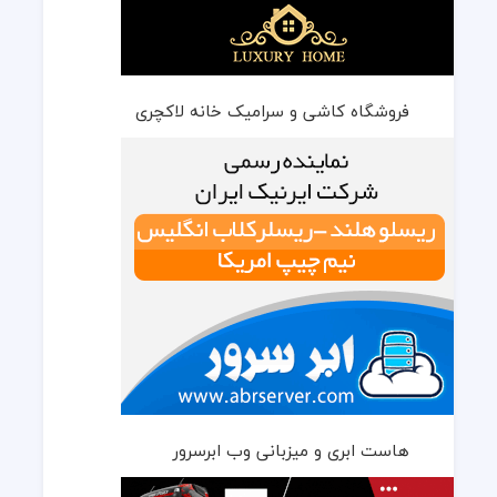
فروشگاه کاشی و سرامیک خانه لاکچری
هاست ابری و میزبانی وب ابرسرور