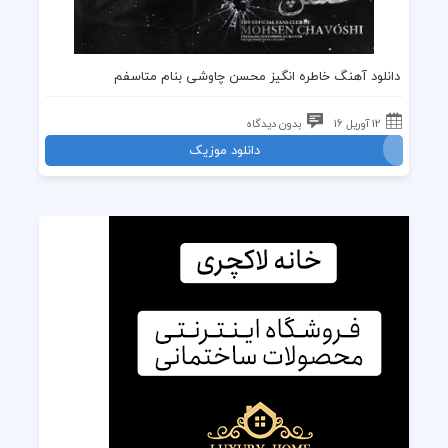
دانلود آهنگ خاطره انگیز محسن چاوشی بنام متاسفم
12 آوریل 16
بدون دیدگاه
دانلود موزیک