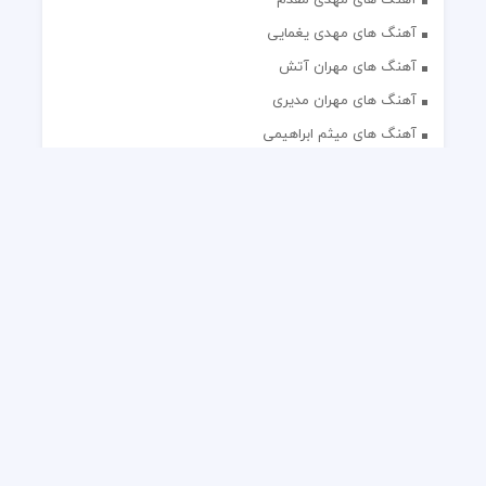
آهنگ های مهدی یغمایی
آهنگ های مهران آتش
آهنگ های مهران مدیری
آهنگ های میثم ابراهیمی
آهنگ های همایون شجریان
آهنگ های یاس
تک آهنگ های ایرانی
دکلمه های منتخب
گلچین مداحی
گلچین مولودی
کلیه حقوق مادی و معنوی این وب سایت برای رسانه نایس موزیک