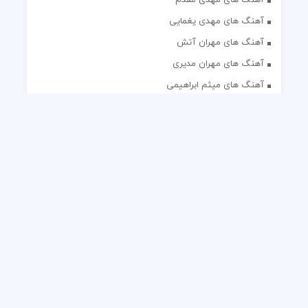
آهنگ های مهدی یغمایی
آهنگ های مهران آتش
آهنگ های مهران مدیری
آهنگ های میثم ابراهیمی
آهنگ های همایون شجریان
آهنگ های یاس
تک آهنگ های ایرانی
دکلمه های منتخب
گلچین مداحی
گلچین مولودی
کلیه حقوق مادی و معنوی این وب سایت برای رسانه نایس موزیک