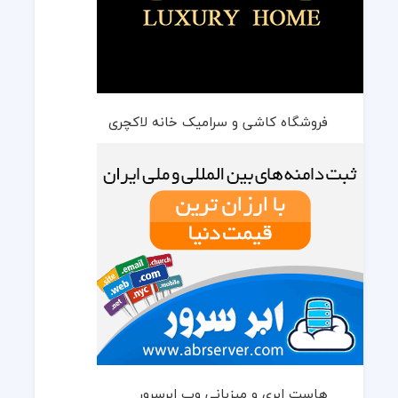
فروشگاه کاشی و سرامیک خانه لاکچری
هاست ابری و میزبانی وب ابرسرور