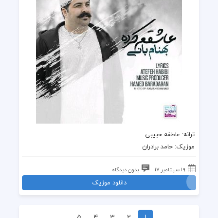
ترانه
: عاطفه حبیبی
موزیک
:
حامد برادران
19 سپتامبر 17
بدون دیدگاه
دانلود موزیک
5
4
3
2
1