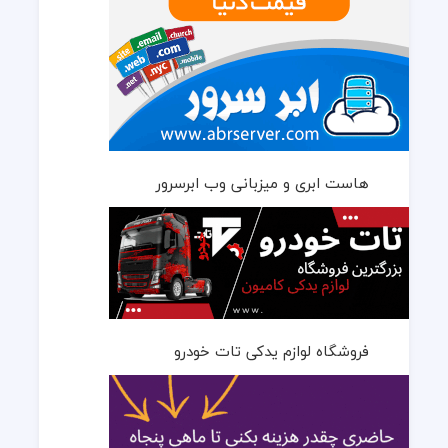
هاست ابری و میزبانی وب ابرسرور
فروشگاه لوازم یدکی تات خودرو