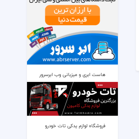
هاست ابری و میزبانی وب ابرسرور
فروشگاه لوازم یدکی تات خودرو