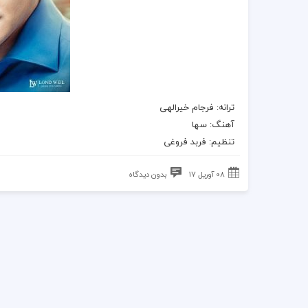
ترانه
: فرجام خیرالهی
آهنگ
: سها
تنظیم: فربد فروغی
08 آوریل 17
بدون دیدگاه