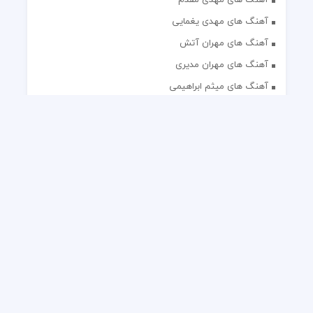
آهنگ های مهدی یغمایی
آهنگ های مهران آتش
آهنگ های مهران مدیری
آهنگ های میثم ابراهیمی
آهنگ های همایون شجریان
آهنگ های یاس
تک آهنگ های ایرانی
دکلمه های منتخب
گلچین مداحی
گلچین مولودی
کلیه حقوق مادی و معنوی این وب سایت برای رسانه نایس موزیک