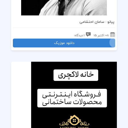
پیانو : سامان احتشامی
08 اکتبر 15
1 دیدگاه
دانلود موزیک