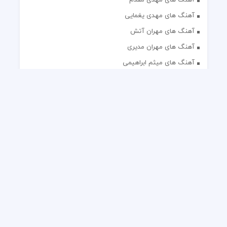
آهنگ های مهدی یغمایی
آهنگ های مهران آتش
آهنگ های مهران مدیری
آهنگ های میثم ابراهیمی
آهنگ های همایون شجریان
آهنگ های یاس
تک آهنگ های ایرانی
دکلمه های منتخب
گلچین مداحی
گلچین مولودی
کلیه حقوق مادی و معنوی این وب سایت برای رسانه نایس موزیک