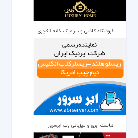
فروشگاه کاشی و سرامیک خانه لاکچری
هاست ابری و میزبانی وب ابرسرور