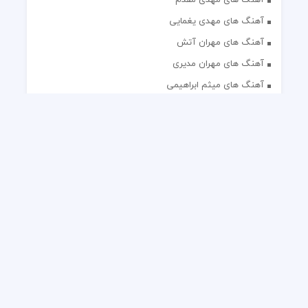
آهنگ های مهدی یغمایی
آهنگ های مهران آتش
آهنگ های مهران مدیری
آهنگ های میثم ابراهیمی
آهنگ های همایون شجریان
آهنگ های یاس
تک آهنگ های ایرانی
دکلمه های منتخب
گلچین مداحی
گلچین مولودی
کلیه حقوق مادی و معنوی این وب سایت برای رسانه نایس موزیک