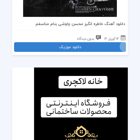
دانلود آهنگ خاطره انگیز محسن چاوشی بنام متاسفم
12 آوریل 16
بدون دیدگاه
دانلود موزیک