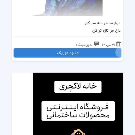
مرغ ســحر ناله سر کن
داغ مرا تازه تر کن
31 می 17
بدون دیدگاه
دانلود موزیک