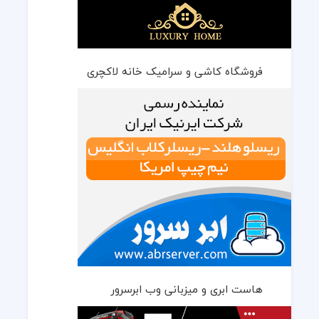
فروشگاه کاشی و سرامیک خانه لاکچری
هاست ابری و میزبانی وب ابرسرور