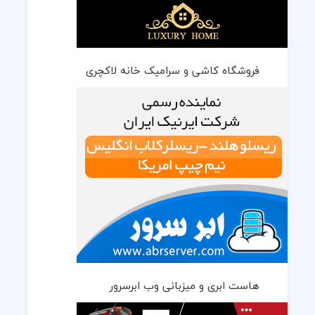
فروشگاه کاشی و سرامیک خانه لاکچری
هاست ابری و میزبانی وب ابرسرور