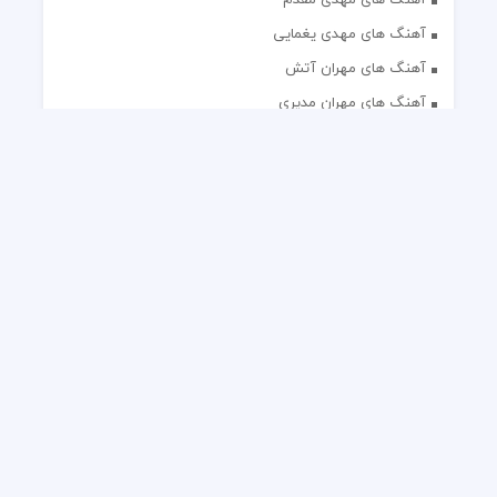
آهنگ های مهدی یغمایی
آهنگ های مهران آتش
آهنگ های مهران مدیری
آهنگ های میثم ابراهیمی
آهنگ های همایون شجریان
آهنگ های یاس
تک آهنگ های ایرانی
دکلمه های منتخب
گلچین مداحی
گلچین مولودی
کلیه حقوق مادی و معنوی این وب سایت برای رسانه نایس موزیک