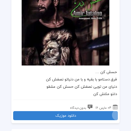
حسش کن …
فرق دستامو با بقیه و با من دنیاتو نصفش کن
دنیای من تویی نصفش کن حسش کن عشقو
دلتو مثلش کن
04 مارس 16
بدون دیدگاه
دانلود موزیک