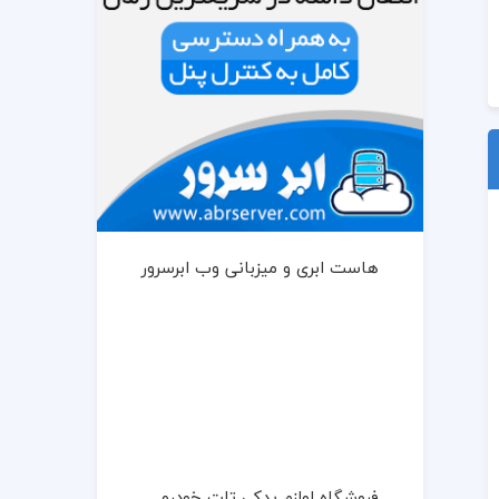
هاست ابری و میزبانی وب ابرسرور
فروشگاه لوازم یدکی تات خودرو