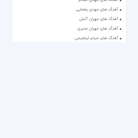
آهنگ های مهدی یغمایی
آهنگ های مهران آتش
آهنگ های مهران مدیری
آهنگ های میثم ابراهیمی
آهنگ های همایون شجریان
آهنگ های یاس
تک آهنگ های ایرانی
دکلمه های منتخب
گلچین مداحی
گلچین مولودی
کلیه حقوق مادی و معنوی این وب سایت برای رسانه نایس موزیک