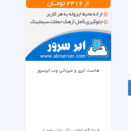
هاست ابری و میزبانی وب ابرسرور
فروشگاه لوازم یدکی تات خودرو