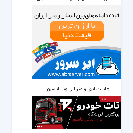
هاست ابری و میزبانی وب ابرسرور