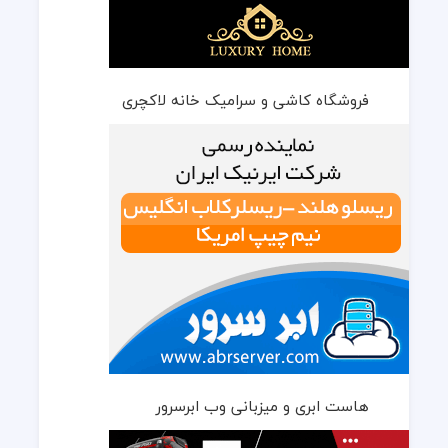
فروشگاه کاشی و سرامیک خانه لاکچری
هاست ابری و میزبانی وب ابرسرور