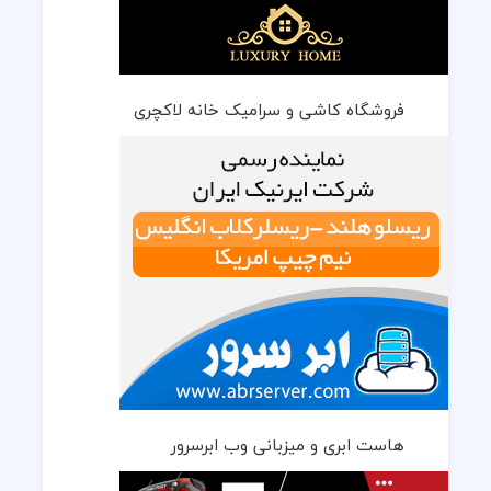
فروشگاه کاشی و سرامیک خانه لاکچری
هاست ابری و میزبانی وب ابرسرور