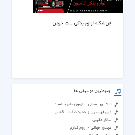
فروشگاه لوازم یدکی تات خودرو
جدیدترین موسیقی ها
شادمهر عقیلی - باروون دلم خواست
علی لهراسبی و حمید صفت - قفس
سالار عقیلی -
مهدی جهانی - آروم ندارم