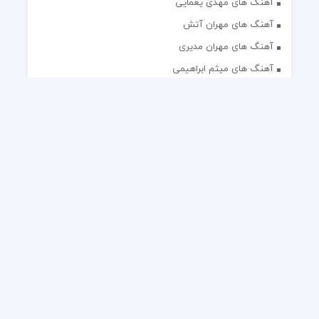
آهنگ های مهدی یغمایی
آهنگ های مهران آتش
آهنگ های مهران مدیری
آهنگ های میثم ابراهیمی
آهنگ های همایون شجریان
آهنگ های یاس
تک آهنگ های ایرانی
دکلمه های منتخب
گلچین مداحی
گلچین مولودی
کلیه حقوق مادی و معنوی این وب سایت برای رسانه نایس موزیک
محفوظ است.