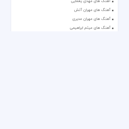
آهنگ های مهدی یغمایی
آهنگ های مهران آتش
آهنگ های مهران مدیری
آهنگ های میثم ابراهیمی
آهنگ های همایون شجریان
آهنگ های یاس
تک آهنگ های ایرانی
دکلمه های منتخب
گلچین مداحی
گلچین مولودی
کلیه حقوق مادی و معنوی این وب سایت برای رسانه نایس موزیک
محفوظ است.